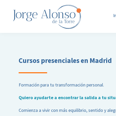
Saltar
Saltar
a
al
I
la
contenido
navegación
principal
principal
Jorge
Tu
Alonso
crisis
de
la
personal
Torre
puede
Cursos presenciales en Madrid
-
Mindfulness
ser
y
tu
Transformación
personal
gran
Formación para tu transformación personal.
oportunidad
de
Quiero ayudarte a encontrar la salida a tu situ
transformación
Comienza a vivir con más equilibrio, sentido y aleg