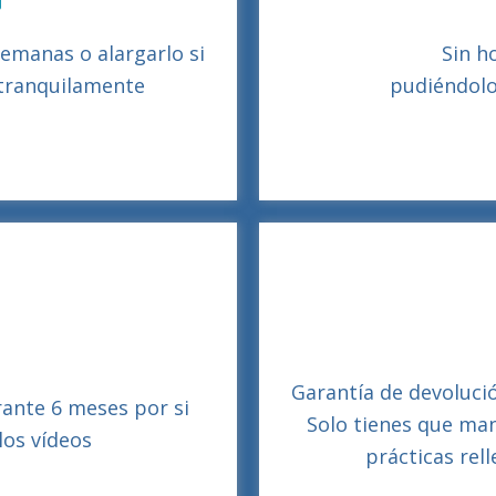
semanas o alargarlo si
Sin ho
 tranquilamente
pudiéndolo
Garantía de devolució
rante 6 meses por si
Solo tienes que ma
los vídeos
prácticas rel