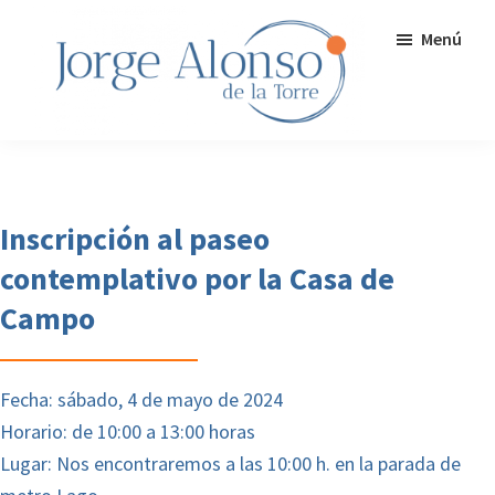
Saltar
Menú
al
contenido
principal
Jorge
Tu
Alonso
crisis
de
la
personal
Inscripción al paseo
Torre
puede
-
contemplativo por la Casa de
Mindfulness
ser
y
Campo
tu
Transformación
personal
gran
oportunidad
Fecha: sábado, 4 de mayo de 2024
de
Horario: de 10:00 a 13:00 horas
transformación
Lugar: Nos encontraremos a las 10:00 h. en la parada de